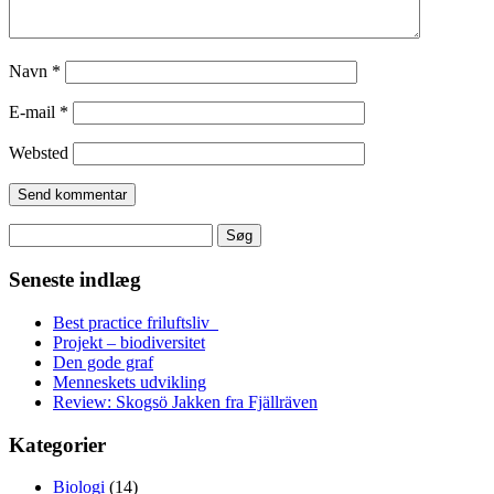
Navn
*
E-mail
*
Websted
Søg
efter:
Seneste indlæg
Best practice friluftsliv
Projekt – biodiversitet
Den gode graf
Menneskets udvikling
Review: Skogsö Jakken fra Fjällräven
Kategorier
Biologi
(14)