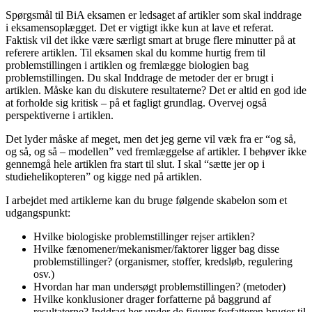
Spørgsmål til BiA eksamen er ledsaget af artikler som skal inddrage
i eksamensoplægget. Det er vigtigt ikke kun at lave et referat.
Faktisk vil det ikke være særligt smart at bruge flere minutter på at
referere artiklen. Til eksamen skal du komme hurtig frem til
problemstillingen i artiklen og fremlægge biologien bag
problemstillingen. Du skal Inddrage de metoder der er brugt i
artiklen. Måske kan du diskutere resultaterne? Det er altid en god ide
at forholde sig kritisk – på et fagligt grundlag. Overvej også
perspektiverne i artiklen.
Det lyder måske af meget, men det jeg gerne vil væk fra er “og så,
og så, og så – modellen” ved fremlæggelse af artikler. I behøver ikke
gennemgå hele artiklen fra start til slut. I skal “sætte jer op i
studiehelikopteren” og kigge ned på artiklen.
I arbejdet med artiklerne kan du bruge følgende skabelon som et
udgangspunkt:
Hvilke biologiske problemstillinger rejser artiklen?
Hvilke fænomener/mekanismer/faktorer ligger bag disse
problemstillinger? (organismer, stoffer, kredsløb, regulering
osv.)
Hvordan har man undersøgt problemstillingen? (metoder)
Hvilke konklusioner drager forfatterne på baggrund af
resultaterne? Inddrag her under de figurer forfatteren bruger til